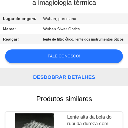
CONTROLE
a imagiologia térmica
DA
Lugar de origem:
Wuhan, porcelana
QUALIDADE
Marca:
Wuhan Siwer Optics
CONTACTE-
Realçar:
,
lente de filtro ótico
lente dos instrumentos óticos
NOS
FALE CONOSCO!
PEÇA
UMAS
DESDOBRAR DETALHES
CITAÇÕES
Produtos similares
MAPA
DO
Lente alta da bola do
SITE
rubi da dureza com