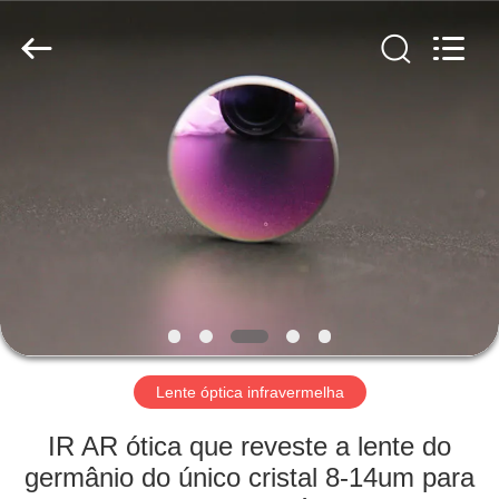
interferência
ótico
fornecedor.
Copyright
©
2019
-
2025
CASA
Wuhan
Siwer
Optics
Co.,Ltd.
All
PRODUTOS
Rights
Reserved.
SOBRE
NÓS
EXCURSÃO
DA
Lente óptica infravermelha
FÁBRICA
IR AR ótica que reveste a lente do
germânio do único cristal 8-14um para