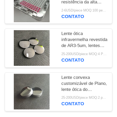
resistência da alta
temperatura e de
PRIVACY
2-6USD/piece MOQ:100 peças
corrosão
CONTATO
POLICY
Lente ótica
infravermelha revestida
de AR3-5um, lentes
óticas do si do silicone
25-200USD/piece MOQ:4 Peças
CONTATO
Lente convexa
customizável de Plano,
lente ótica do
infravermelho do
25-200USD/piece MOQ:2 peças
silicone da categoria
CONTATO