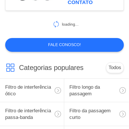
CONTATO
10
Lente côncava de
loading...
Plano
FALE CONOSCO!
Categorias populares
Todos
11
lente convexa dobro
Filtro de interferência
Filtro longo da
ótico
passagem
Filtro de interferência
Filtro da passagem
passa-banda
curto