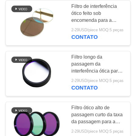
Filtro de interferência
ótico feito sob
16
encomenda para a
Prisma
análise espectral/visão
2-29USD/piece MOQ:5 peças
por computador
CONTATO
infravermelho
Filtro longo da
passagem da
interferência ótica para
industrial ou ciências da
18
2-29USD/piece MOQ:5 peças
vida
CONTATO
Lente convexa de
Plano
Filtro ótico alto de
passagem curto da taxa
da passagem para a
cosmetologia
2-29USD/piece MOQ:5 peças
biomedicável