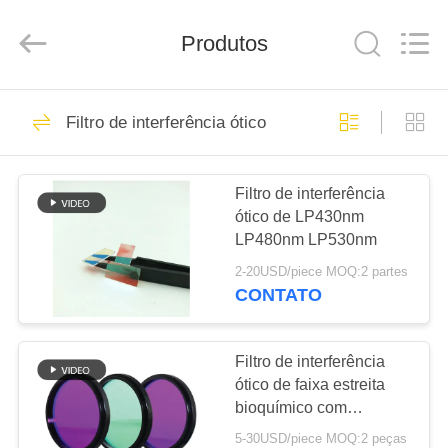
2026
Wuhan
Siwer
Optics
Produtos
Co.,Ltd.
All
Rights
Reserved.
CASA
11
Filtro de interferência ótico
Filtro de
PRODUTOS
interferência ótico
Filtro de interferência
ótico de LP430nm
SOBRE
LP480nm LP530nm
NÓS
2-20USD/piece MOQ:2 partes
CONTATO
12
EXCURSÃO
Filtro longo da
DA
Filtro de interferência
ótico de faixa estreita
FÁBRICA
passagem
bioquímico com
chanfradura de 0.2-
5-30USD/piece MOQ:2 peças