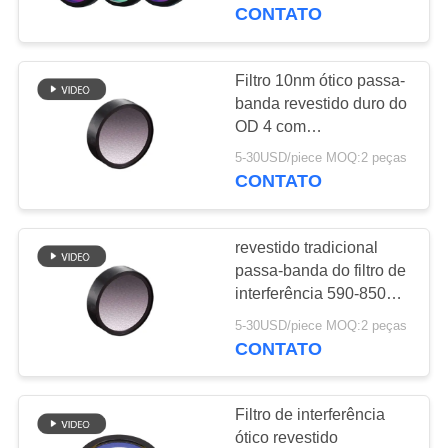
CONTROLE
0.5mm
CONTATO
DA
QUALIDADE
Filtro 10nm ótico passa-
37
banda revestido duro do
Filtro de
OD 4 com
CONTACTE-
profundamente
interferência passa-
5-30USD/piece MOQ:2 peças
NOS
obstrução
CONTATO
banda
PEÇA
revestido tradicional
UMAS
passa-banda do filtro de
CITAÇÕES
interferência 590-850nm
10
para o sistema ótico
5-30USD/piece MOQ:2 peças
Filtro da passagem
CONTATO
MAPA
curto
DO
Filtro de interferência
SITE
ótico revestido