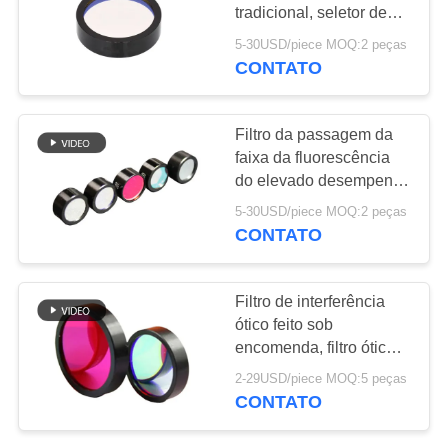
tradicional, seletor de
PRIVACY
frequências 440-700nm
5-30USD/piece MOQ:2 peças
ótico
CONTATO
22
POLICY
Janela
Filtro da passagem da
infravermelha
faixa da fluorescência
do elevado desempenho
para o equipamento do
5-30USD/piece MOQ:2 peças
analisador
CONTATO
10
Filtro de interferência
Lente óptica
ótico feito sob
encomenda, filtro ótico
infravermelha
passa-banda estreito
2-29USD/piece MOQ:5 peças
CONTATO