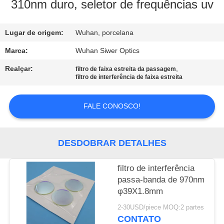
CONTROLE
310nm duro, seletor de frequências uv
DA
Lugar de origem:
Wuhan, porcelana
QUALIDADE
Marca:
Wuhan Siwer Optics
CONTACTE-
Realçar:
,
filtro de faixa estreita da passagem
filtro de interferência de faixa estreita
NOS
FALE CONOSCO!
PEÇA
UMAS
DESDOBRAR DETALHES
CITAÇÕES
filtro de interferência
MAPA
passa-banda de 970nm
φ39X1.8mm
DO
2-30USD/piece MOQ:2 partes
SITE
CONTATO