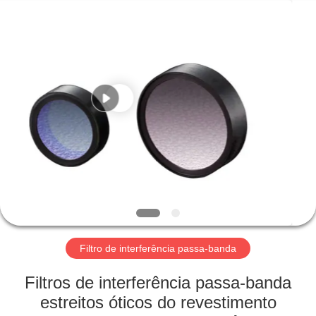
2025
Wuhan
Siwer
Optics
Co.,Ltd.
All
Rights
Reserved.
CASA
PRODUTOS
SOBRE
NÓS
EXCURSÃO
DA
Filtro de interferência passa-banda
FÁBRICA
Filtros de interferência passa-banda
estreitos óticos do revestimento