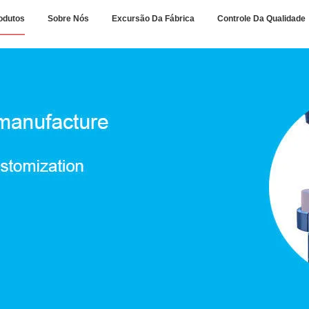
odutos
Sobre Nós
Excursão Da Fábrica
Controle Da Qualidade