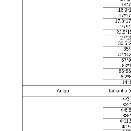
14*7
16.9*
17*17
17.8*17
15.5*
23.5*1
27*2
30.5*
35*
37*8.
57*9
80*
86*86
8.2*
14*
Artigo
Tamanho (m
Φ3.
Φ5*
Φ6.5
Φ8*
Φ11.
Φ15