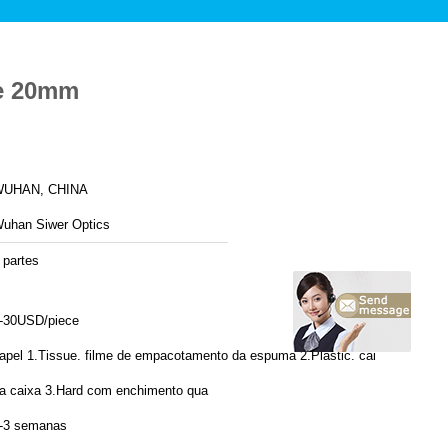
ue 20mm
UHAN, CHINA
uhan Siwer Optics
 partes
-30USD/piece
apel 1.Tissue. filme de empacotamento da espuma 2.Plastic. caixa
a caixa 3.Hard com enchimento qua
-3 semanas