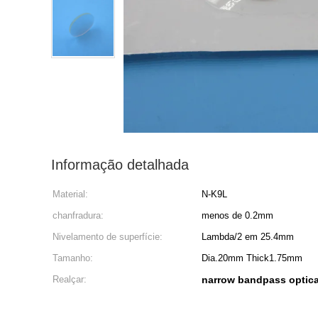
Informação detalhada
Material:
N-K9L
chanfradura:
menos de 0.2mm
Nivelamento de superfície:
Lambda/2 em 25.4mm
Tamanho:
Dia.20mm Thick1.75mm
Realçar:
narrow bandpass optical 