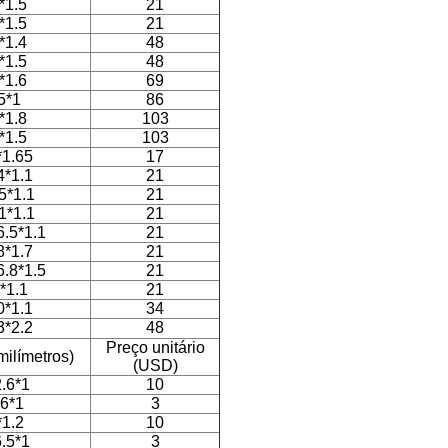
*1.5
21
*1.5
21
*1.4
48
*1.5
48
*1.6
69
5*1
86
*1.8
103
*1.5
103
*1.65
17
4*1.1
21
5*1.1
21
1*1.1
21
6.5*1.1
21
8*1.7
21
6.8*1.5
21
*1.1
21
0*1.1
34
3*2.2
48
Preço unitário
ilímetros)
(USD)
2.6*1
10
.6*1
3
*1.2
10
6.5*1
3