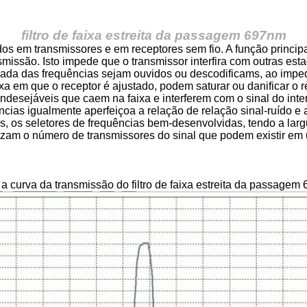
filtro de faixa estreita da passagem 697nm
s em transmissores e em receptores sem fio. A função principal d
nsmissão. Isto impede que o transmissor interfira com outras es
nada das frequências sejam ouvidos ou descodificams, ao imped
a em que o receptor é ajustado, podem saturar ou danificar o r
indesejáveis que caem na faixa e interferem com o sinal do int
ências igualmente aperfeiçoa a relação de relação sinal-ruído e 
 os seletores de frequências bem-desenvolvidas, tendo a larg
m o número de transmissores do sinal que podem existir em um
 a curva da transmissão do filtro de faixa estreita da passagem