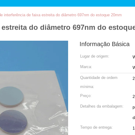
 de interferência de faixa estreita do diâmetro 697nm do estoque 20mm
ixa estreita do diâmetro 697nm do estoq
Informação Básica
Lugar de origem:
W
Marca:
W
Quantidade de ordem
2
mínima:
Preço:
2
Detalhes da embalagem:
p
d
Tempo de entrega:
1