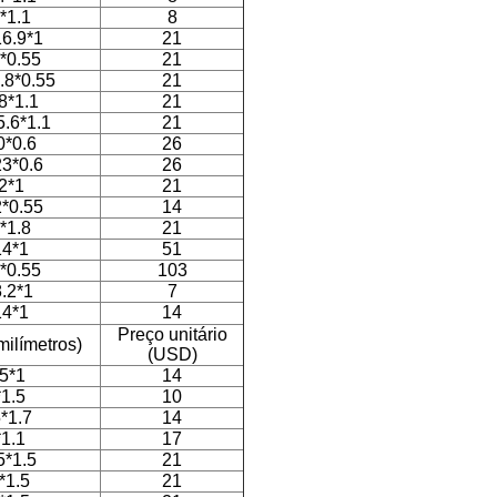
*1.1
8
16.9*1
21
*0.55
21
.8*0.55
21
8*1.1
21
5.6*1.1
21
0*0.6
26
23*0.6
26
2*1
21
2*0.55
14
*1.8
21
14*1
51
*0.55
103
8.2*1
7
14*1
14
Preço unitário
ilímetros)
(USD)
5*1
14
1.5
10
*1.7
14
1.1
17
5*1.5
21
*1.5
21