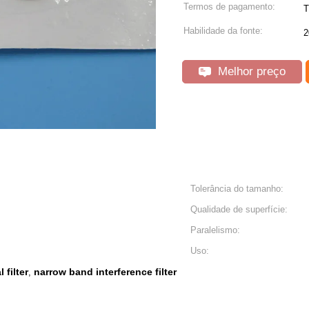
Termos de pagamento:
T
Habilidade da fonte:
2
Melhor preço
Tolerância do tamanho:
Qualidade de superfície:
Paralelismo:
Uso:
filter
narrow band interference filter
,