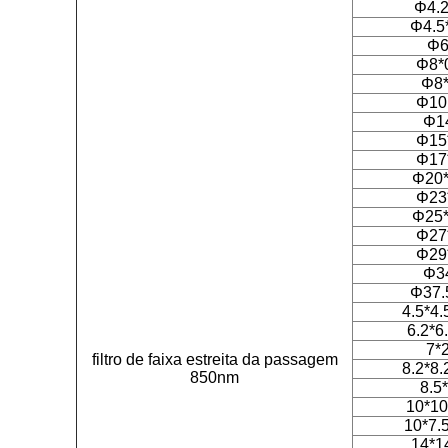
Φ4.2
Φ4.5
Φ6
Φ8*
Φ8*
Φ10
Φ1
Φ15
Φ17
Φ20*
Φ23
Φ25*
Φ27
Φ29
Φ3
Φ37.
4.5*4.
6.2*6
7*
filtro de faixa estreita da passagem
8.2*8.
850nm
8.5
10*10
10*7.
14*1