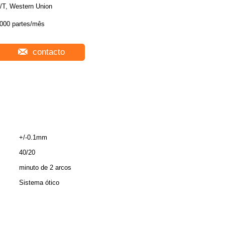
/T, Western Union
000 partes/mês
contacto
+/-0.1mm
40/20
minuto de 2 arcos
Sistema ótico