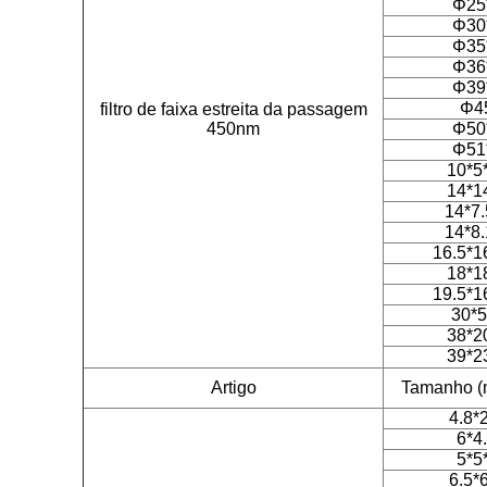
Φ25
Φ30
Φ35
Φ36
Φ39
Φ4
filtro de faixa estreita da passagem
450nm
Φ50
Φ51
10*5
14*1
14*7.
14*8.
16.5*1
18*1
19.5*1
30*5
38*2
39*2
Artigo
Tamanho (m
4.8*
6*4
5*5
6.5*