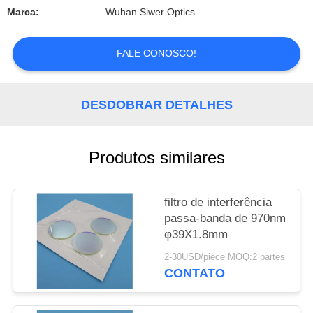
CONTROLE
Marca:
Wuhan Siwer Optics
DA
QUALIDADE
FALE CONOSCO!
CONTACTE-
DESDOBRAR DETALHES
NOS
Produtos similares
PEÇA
UMAS
filtro de interferência
CITAÇÕES
passa-banda de 970nm
φ39X1.8mm
2-30USD/piece MOQ:2 partes
CONTATO