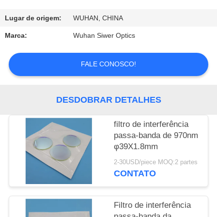
CONTROLE
DA
Lugar de origem:
WUHAN, CHINA
QUALIDADE
Marca:
Wuhan Siwer Optics
CONTACTE-
FALE CONOSCO!
NOS
DESDOBRAR DETALHES
PEÇA
filtro de interferência
UMAS
passa-banda de 970nm
CITAÇÕES
φ39X1.8mm
2-30USD/piece MOQ:2 partes
CONTATO
Filtro de interferência
passa-banda da